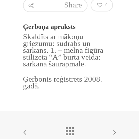
Share
0
Ģerboņa apraksts
Skaldīts ar mākoņu
griezumu: sudrabs un
sarkans. 1. – melna figūra
stilizēta “A” burta veidā;
sarkana šaurapmale.
Ģerbonis reģistrēts 2008.
gadā.