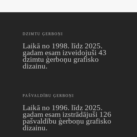
DZIMTU ĢERBOŅI
Laikā no 1998. līdz 2025.
gadam esam izveidojuši 43
dzimtu ģerboņu grafisko
dizainu.
PAŠVALDĪBU ĢERBOŅI
Laikā no 1996. līdz 2025.
gadam esam izstrādājuši 126
pašvaldību ģerboņu grafisko
dizainu.