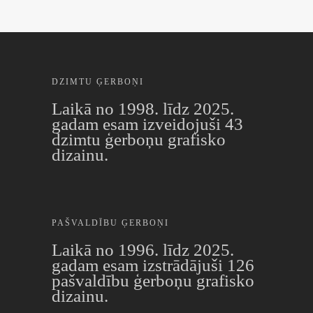
DZIMTU ĢERBOŅI
Laikā no 1998. līdz 2025.
gadam esam izveidojuši 43
dzimtu ģerboņu grafisko
dizainu.
PAŠVALDĪBU ĢERBOŅI
Laikā no 1996. līdz 2025.
gadam esam izstrādājuši 126
pašvaldību ģerboņu grafisko
dizainu.