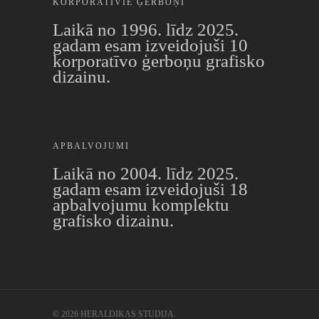
KORPORATĪVIE ĢERBOŅI
Laikā no 1996. līdz 2025.
gadam esam izveidojuši 10
korporatīvo ģerboņu grafisko
dizainu.
APBALVOJUMI
Laikā no 2004. līdz 2025.
gadam esam izveidojuši 18
apbalvojumu komplektu
grafisko dizainu.
© 2026 HERALDIKAS STUDIJA.