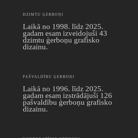
DZIMTU ĢERBOŅI
Laikā no 1998. līdz 2025.
gadam esam izveidojuši 43
dzimtu ģerboņu grafisko
dizainu.
PAŠVALDĪBU ĢERBOŅI
Laikā no 1996. līdz 2025.
gadam esam izstrādājuši 126
pašvaldību ģerboņu grafisko
dizainu.