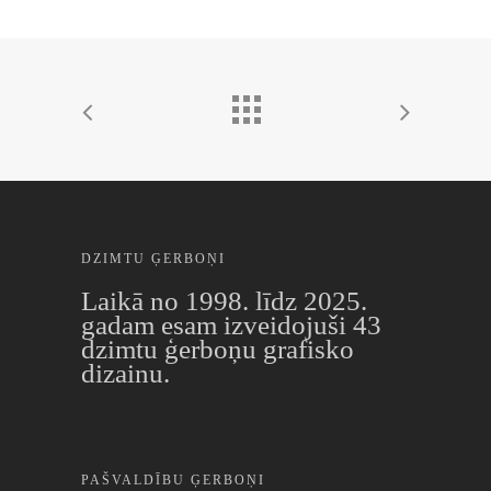
DZIMTU ĢERBOŅI
Laikā no 1998. līdz 2025.
gadam esam izveidojuši 43
dzimtu ģerboņu grafisko
dizainu.
PAŠVALDĪBU ĢERBOŅI