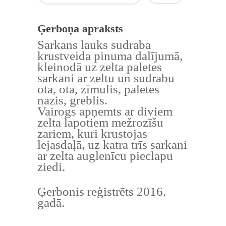
Ģerboņa apraksts
Sarkans lauks sudraba
krustveida pinuma dalījumā,
kleinodā uz zelta paletes
sarkani ar zeltu un sudrabu
ota, ota, zīmulis, paletes
nazis, greblis.
Vairogs apņemts ar diviem
zelta lapotiem mežrozīšu
zariem, kuri krustojas
lejasdaļā, uz katra trīs sarkani
ar zelta auglenīcu pieclapu
ziedi.
Ģerbonis reģistrēts 2016.
gadā.