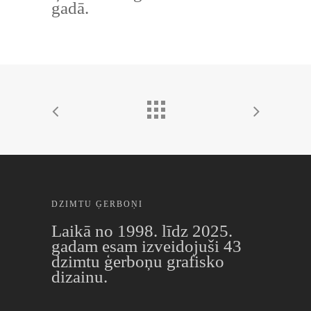
gadā.
DZIMTU ĢERBOŅI
Laikā no 1998. līdz 2025.
gadam esam izveidojuši 43
dzimtu ģerboņu grafisko
dizainu.