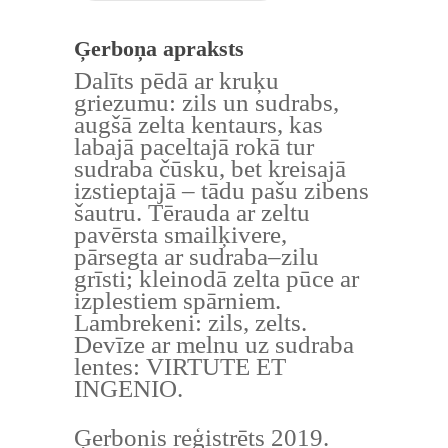
Ģerboņa apraksts
Dalīts pēdā ar kruķu
griezumu: zils un sudrabs,
augšā zelta kentaurs, kas
labajā paceltajā rokā tur
sudraba čūsku, bet kreisajā
izstieptajā – tādu pašu zibens
šautru. Tērauda ar zeltu
pavērsta smailķivere,
pārsegta ar sudraba–zilu
grīsti; kleinodā zelta pūce ar
izplestiem spārniem.
Lambrekeni: zils, zelts.
Devīze ar melnu uz sudraba
lentes: VIRTUTE ET
INGENIO.
Ģerbonis reģistrēts 2019.