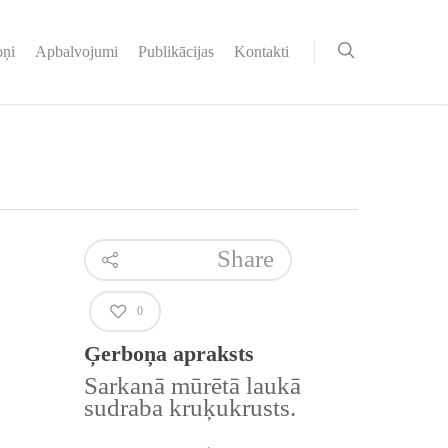
oņi
Apbalvojumi
Publikācijas
Kontakti
Share
0
Ģerboņa apraksts
Sarkanā mūrētā laukā
sudraba kruķukrusts.