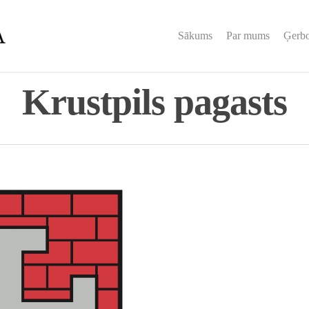
Sākums
Par mums
Ģerb
Krustpils pagasts