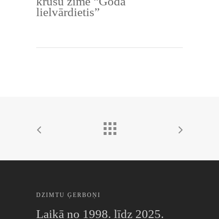
krūšu zīme “Goda
lielvārdietis”
DZIMTU ĢERBOŅI
Laikā no 1998. līdz 2025.