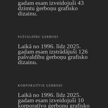
gadam esam izveidojuši 43
dzimtu ģerboņu grafisko
dizainu.
PAŠVALDĪBU ĢERBOŅI
Laikā no 1996. līdz 2025.
gadam esam izstrādājuši 126
pašvaldību ģerboņu grafisko
dizainu.
KORPORATĪVIE ĢERBOŅI
Laikā no 1996. līdz 2025.
gadam esam izveidojuši 10
korporatīvo ģerboņu grafisko