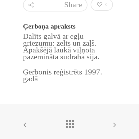
Share
0
Ģerboņa apraksts
Dalīts galvā ar egļu
griezumu: zelts un zaļš.
Apakšējā laukā viļņota
pazemināta sudraba sija.
Ģerbonis reģistrēts 1997.
gadā