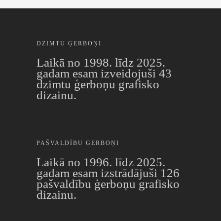
DZIMTU ĢERBOŅI
Laikā no 1998. līdz 2025.
gadam esam izveidojuši 43
dzimtu ģerboņu grafisko
dizainu.
PAŠVALDĪBU ĢERBOŅI
Laikā no 1996. līdz 2025.
gadam esam izstrādājuši 126
pašvaldību ģerboņu grafisko
dizainu.