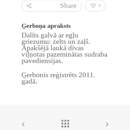
Share
0
Ģerboņa apraksts
Dalīts galvā ar egļu
griezumu: zelts un zaļš.
Apakšējā laukā divas
viļņotas pazeminātas sudraba
pavediensijas.
Ģerbonis reģistrēts 2011.
gadā.