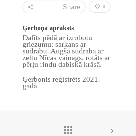
Share
0
Ģerboņa apraksts
Dalīts pēdā ar izrobotu
griezumu: sarkans ar
sudrabu. Augšā sudraba ar
zeltu Nīcas vainags, rotāts ar
pērļu rindu dabiskā krāsā.
Ģerbonis reģistrēts 2021.
gadā.