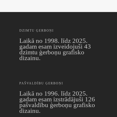
DZIMTU ĢERBOŅI
Laikā no 1998. līdz 2025.
gadam esam izveidojuši 43
dzimtu ģerboņu grafisko
dizainu.
PAŠVALDĪBU ĢERBOŅI
Laikā no 1996. līdz 2025.
gadam esam izstrādājuši 126
pašvaldību ģerboņu grafisko
dizainu.