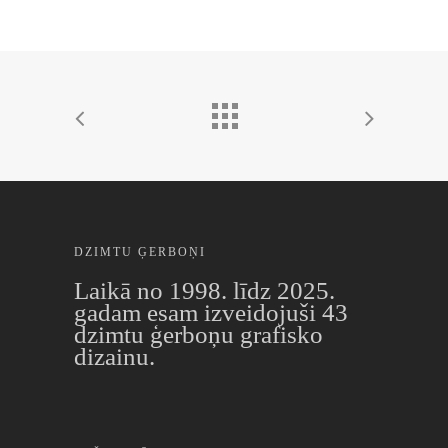
DZIMTU ĢERBOŅI
Laikā no 1998. līdz 2025.
gadam esam izveidojuši 43
dzimtu ģerboņu grafisko
dizainu.