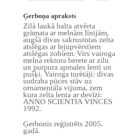
Ģerboņa apraksts
Zilā laukā balta atvērta
grāmata ar melnām līnijām,
augšā divas sakrustotas zelta
atslēgas ar lejupvērstiem
atslēgas zobiem. Virs vairoga
melna rektora berete ar zilu
un purpura apmales lenti un
pušķi. Vairoga turētāji: divas
sudraba pūces stāv uz
ornamentāla vijuma, zem
kura zelta lenta ar devīzi:
ANNO SCIENTIA VINCES
1992.
Ģerbonis reģistrēts 2005.
gadā.