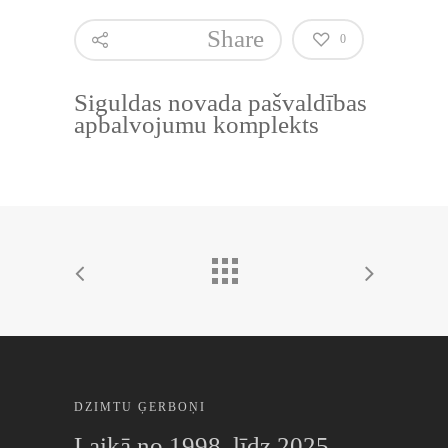
Share
0
Siguldas novada pašvaldības
apbalvojumu komplekts
DZIMTU ĢERBOŅI
Laikā no 1998. līdz 2025.