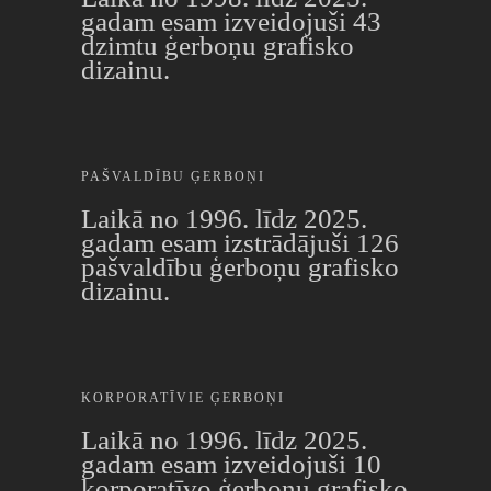
gadam esam izveidojuši 43
dzimtu ģerboņu grafisko
dizainu.
PAŠVALDĪBU ĢERBOŅI
Laikā no 1996. līdz 2025.
gadam esam izstrādājuši 126
pašvaldību ģerboņu grafisko
dizainu.
KORPORATĪVIE ĢERBOŅI
Laikā no 1996. līdz 2025.
gadam esam izveidojuši 10
korporatīvo ģerboņu grafisko