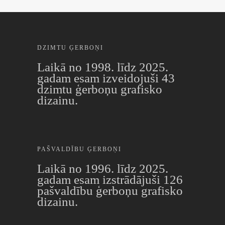
DZIMTU ĢERBOŅI
Laikā no 1998. līdz 2025.
gadam esam izveidojuši 43
dzimtu ģerboņu grafisko
dizainu.
PAŠVALDĪBU ĢERBOŅI
Laikā no 1996. līdz 2025.
gadam esam izstrādājuši 126
pašvaldību ģerboņu grafisko
dizainu.