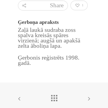
Share
1
Ģerboņa apraksts
Zaļā laukā sudraba zoss
spalva kreisās spāres
virzienā; augšā un apakšā
zelta āboliņa lapa.
Ģerbonis reģistrēts 1998.
gadā.