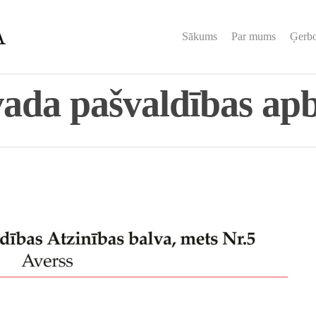
Sākums
Par mums
Ģerb
vada pašvaldības ap