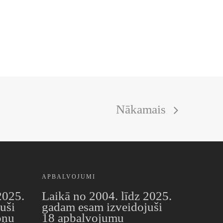
Nākamais
APBALVOJUMI
2025.
Laikā no 2004. līdz 2025.
uši
gadam esam izveidojuši
oņu
18 apbalvojumu