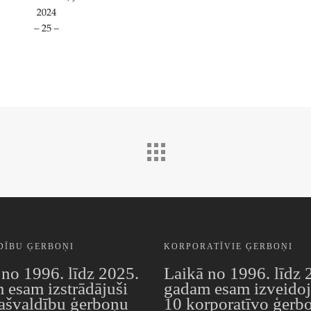
DĪBU ĢERBOŅI
KORPORATĪVIE ĢERBOŅI
 no 1996. līdz 2025.
Laikā no 1996. līdz 
 esam izstrādājuši
gadam esam izveidoj
ašvaldību ģerboņu
10 korporatīvo ģerb