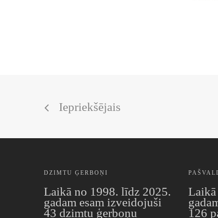
Iepriekšējais
DZIMTU ĢERBOŅI
PAŠVAL
Laikā no 1998. līdz 2025.
Laikā
gadam esam izveidojuši
gadam
43 dzimtu ģerboņu
126 p