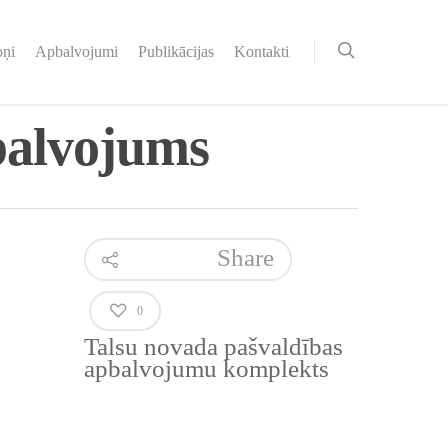
oņi
Apbalvojumi
Publikācijas
Kontakti
balvojums
Share
0
Talsu novada pašvaldības
apbalvojumu komplekts