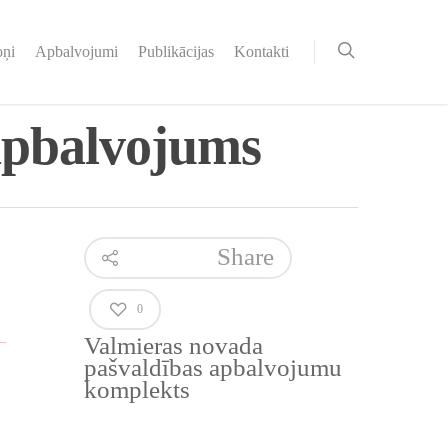
oņi
Apbalvojumi
Publikācijas
Kontakti
apbalvojums
Share
0
Valmieras novada
pašvaldības apbalvojumu
komplekts