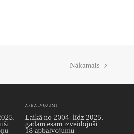
Nākamais
APBALVOJUMI
2025.
Laikā no 2004. līdz 2025.
uši
gadam esam izveidojuši
oņu
18 apbalvojumu