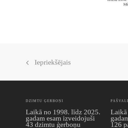
Iepriekšējais
DZIMTU ĢERBOŅI
PAŠVAL
Laikā no 1998. līdz 2025.
Laikā
gadam esam izveidojuši
gadam
43 dzimtu ģerboņu
126 p