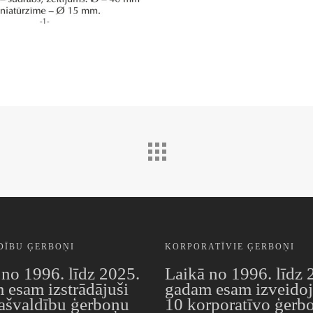
DĪBU ĢERBOŅI
KORPORATĪVIE ĢERBOŅI
 no 1996. līdz 2025.
Laikā no 1996. līdz 
 esam izstrādājuši
gadam esam izveidoj
ašvaldību ģerboņu
10 korporatīvo ģerb