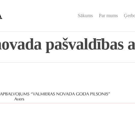
Sākums
Par mums
Ģerb
novada pašvaldības 