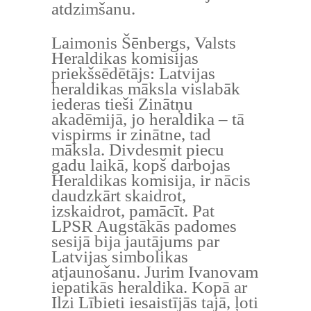
atdzimšanu.
Laimonis Šēnbergs, Valsts
Heraldikas komisijas
priekšsēdētājs: Latvijas
heraldikas māksla vislabāk
iederas tieši Zinātņu
akadēmijā, jo heraldika – tā
vispirms ir zinātne, tad
māksla. Divdesmit piecu
gadu laikā, kopš darbojas
Heraldikas komisija, ir nācis
daudzkārt skaidrot,
izskaidrot, pamācīt. Pat
LPSR Augstākās padomes
sesijā bija jautājums par
Latvijas simbolikas
atjaunošanu. Jurim Ivanovam
iepatikās heraldika. Kopā ar
Ilzi Lībieti iesaistījās tajā, ļoti