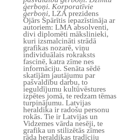
ģerboņi. Korporatīvie
ģerboņi
, LZA prezidens
Ojārs Spārītis iepazīstināja ar
autoriem: LMA absolventi,
divi diplomēti mākslinieki,
kuri izsmalcināti strādā
grafikas nozarē, viņu
individuālais rokraksts
fascinē, katra zīme nes
informāciju. Senāta sēdē
skatījām jautājumu par
pašvaldību darbu, to
ieguldījumu kultūvēstures
izpētes jomā, te redzam tēmas
turpinājumu. Latvijas
heraldika ir radošu personu
rokās. Tie ir Latvijas un
Vidzemes vārda nesēji, te
grafika un stilizētās zīmes
rāda heraldikas tradīciju