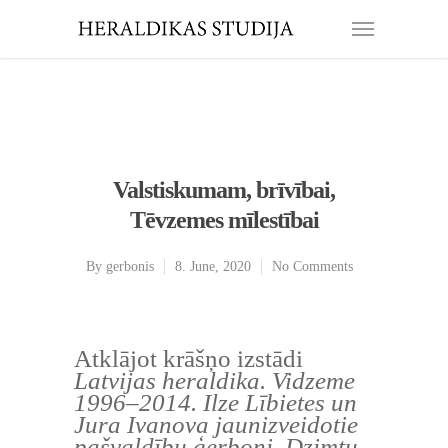
Valstiskumam, brīvībai,
Tēvzemes mīlestībai
By
gerbonis
8. June, 2020
No Comments
Atklājot krāšņo izstādi
Latvijas heraldika. Vidzeme
1996–2014. Ilze Lībietes un
Jura Ivanova jaunizveidotie
pašvaldību ģerboņi. Dzimtu