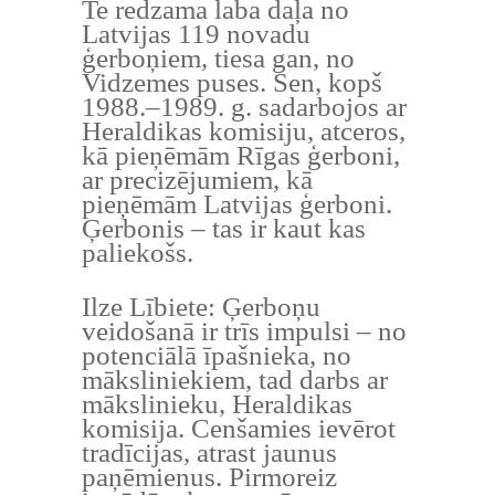
Te redzama laba daļa no
Latvijas 119 novadu
ģerboņiem, tiesa gan, no
Vidzemes puses. Sen, kopš
1988.–1989. g. sadarbojos ar
Heraldikas komisiju, atceros,
kā pieņēmām Rīgas ģerboni,
ar precizējumiem, kā
pieņēmām Latvijas ģerboni.
Ģerbonis – tas ir kaut kas
paliekošs.
Ilze Lībiete: Ģerboņu
veidošanā ir trīs impulsi – no
potenciālā īpašnieka, no
māksliniekiem, tad darbs ar
mākslinieku, Heraldikas
komisija. Cenšamies ievērot
tradīcijas, atrast jaunus
paņēmienus. Pirmoreiz