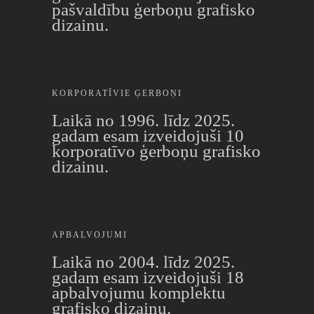
pašvaldību ģerboņu grafisko
dizainu.
KORPORATĪVIE ĢERBOŅI
Laikā no 1996. līdz 2025.
gadam esam izveidojuši 10
korporatīvo ģerboņu grafisko
dizainu.
APBALVOJUMI
Laikā no 2004. līdz 2025.
gadam esam izveidojuši 18
apbalvojumu komplektu
grafisko dizainu.