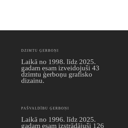
DZIMTU ĢERBOŅI
Laikā no 1998. līdz 2025.
gadam esam izveidojuši 43
dzimtu ģerboņu grafisko
dizainu.
PAŠVALDĪBU ĢERBOŅI
Laikā no 1996. līdz 2025.
gadam esam izstrādājuši 126