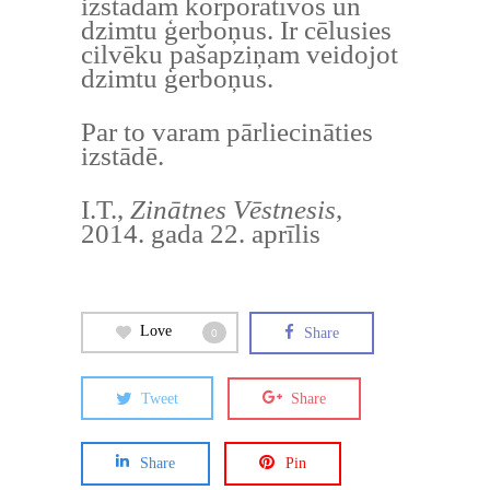
izstādām korporatīvos un
dzimtu ģerboņus. Ir cēlusies
cilvēku pašapziņam veidojot
dzimtu ģerboņus.
Par to varam pārliecināties
izstādē.
I.T.,
Zinātnes Vēstnesis
,
2014. gada 22. aprīlis
Love
0
Share
Tweet
Share
Share
Pin