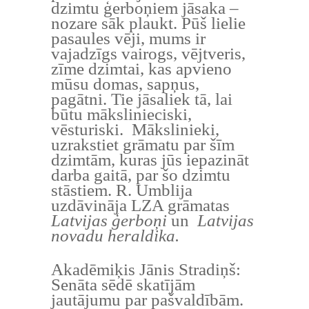
dzimtu ģerboņiem jāsaka –
nozare sāk plaukt. Pūš lielie
pasaules vēji, mums ir
vajadzīgs vairogs, vējtveris,
zīme dzimtai, kas apvieno
mūsu domas, sapņus,
pagātni. Tie jāsaliek tā, lai
būtu mākslinieciski,
vēsturiski. Mākslinieki,
uzrakstiet grāmatu par šīm
dzimtām, kuras jūs iepazināt
darba gaitā, par šo dzimtu
stāstiem. R. Umblija
uzdāvināja LZA grāmatas
Latvijas ģerboņi
un
Latvijas
novadu heraldika.
Akadēmiķis Jānis Stradiņš:
Senāta sēdē skatījām
jautājumu par pašvaldībām.