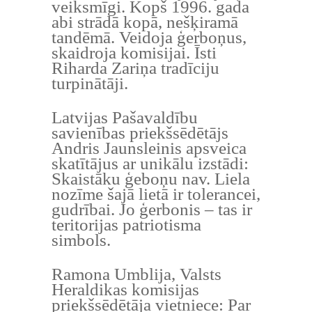
veiksmīgi. Kopš 1996. gada
abi strādā kopā, nešķiramā
tandēmā. Veidoja ģerboņus,
skaidroja komisijai. Īsti
Riharda Zariņa tradīciju
turpinātāji.
Latvijas Pašavaldību
savienības priekšsēdētājs
Andris Jaunsleinis apsveica
skatītājus ar unikālu izstādi:
Skaistāku ģeboņu nav. Liela
nozīme šajā lietā ir tolerancei,
gudrībai. Jo ģerbonis – tas ir
teritorijas patriotisma
simbols.
Ramona Umblija, Valsts
Heraldikas komisijas
priekšsēdētāja vietniece: Par