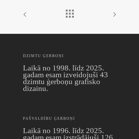
DZIMTU ĢERBOŅI
Laikā no 1998. līdz 2025.
gadam esam izveidojuši 43
dzimtu ģerboņu grafisko
dizainu.
PAŠVALDĪBU ĢERBOŅI
Laikā no 1996. līdz 2025.
gadam esam izstrādājuši 126