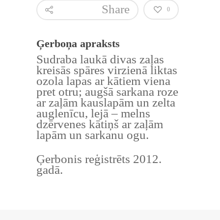
Share
0
Ģerboņa apraksts
Sudraba laukā divas zaļas
kreisās spāres virzienā liktas
ozola lapas ar kātiem viena
pret otru; augšā sarkana roze
ar zaļām kauslapām un zelta
auglenīcu, lejā – melns
dzērvenes kātiņš ar zaļām
lapām un sarkanu ogu.
Ģerbonis reģistrēts 2012.
gadā.