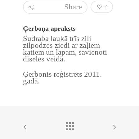
Share
0
Ģerboņa apraksts
Sudraba laukā trīs zili
zilpodzes ziedi ar zaļiem
kātiem un lapām, savienoti
dīseles veidā.
Ģerbonis reģistrēts 2011.
gadā.