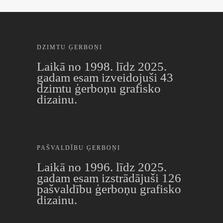
DZIMTU ĢERBOŅI
Laikā no 1998. līdz 2025.
gadam esam izveidojuši 43
dzimtu ģerboņu grafisko
dizainu.
PAŠVALDĪBU ĢERBOŅI
Laikā no 1996. līdz 2025.
gadam esam izstrādājuši 126
pašvaldību ģerboņu grafisko
dizainu.